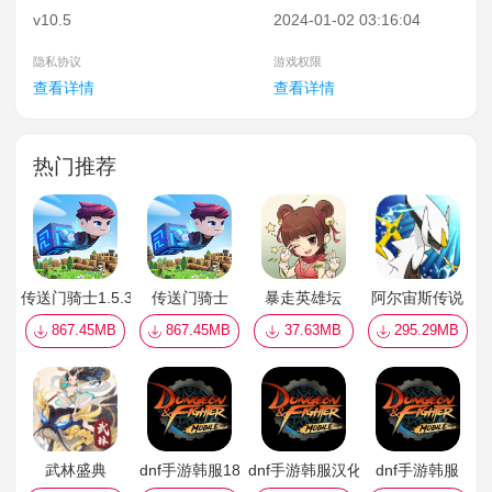
v10.5
2024-01-02 03:16:04
隐私协议
游戏权限
查看详情
查看详情
热门推荐
传送门骑士1.5.3
传送门骑士
暴走英雄坛
阿尔宙斯传说
867.45MB
867.45MB
37.63MB
295.29MB
武林盛典
dnf手游韩服18
dnf手游韩服汉化版
dnf手游韩服