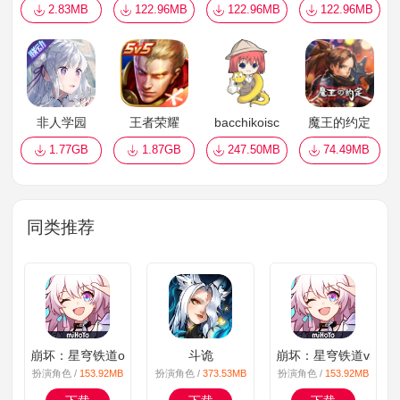
2.83MB
122.96MB
122.96MB
122.96MB
非人学园
王者荣耀
bacchikoisc
魔王的约定
1.77GB
1.87GB
247.50MB
74.49MB
同类推荐
崩坏：星穹铁道oppo
斗诡
崩坏：星穹铁道vivo版
扮演角色 /
153.92MB
扮演角色 /
373.53MB
扮演角色 /
153.92MB