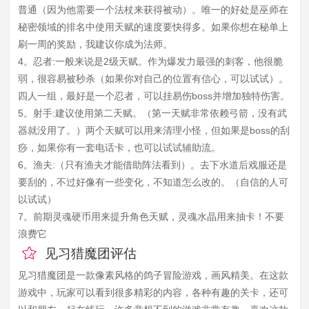
普通（因为他需要一个法杖来获得被动）。唯一的好处是巫师在
秘密领域的排名中使用天赋的速度要快得多。如果你想在秘单上
刷一周的奖励，我建议你成为法师。
4。忍者:一般来说是2级天赋。作为爆发力最强的刺客，他很脆
弱，很容易被秒杀（如果你对自己的位置有信心，可以试试）。
四人一组，最好是一个忍者，可以挂易伤boss并增加独特伤害。
5。射手:建议使用第二天赋。（第一天赋非常依赖弓箭，没有武
器就没用了。）两个天赋可以用来清理小怪，但如果是boss的刮
痧，如果你有一套电话卡，也可以试试辅助流。
6。渔夫:（只有渔夫才能借助阵法看到）。去下水道后戏服还是
要刮的，不过好像有一些变化，不知道怎么改的。（自信的人可
以试试）
7。前期灵魂硬币用来提升角色天赋，灵魂水晶用来抽卡！不要
浪费它
见习猎魔团评估
见习猎魔团是一款像素风格的鸽子冒险游戏，画风精美。在这款
游戏中，玩家可以看到很多精彩的内容，各种有趣的关卡，还可