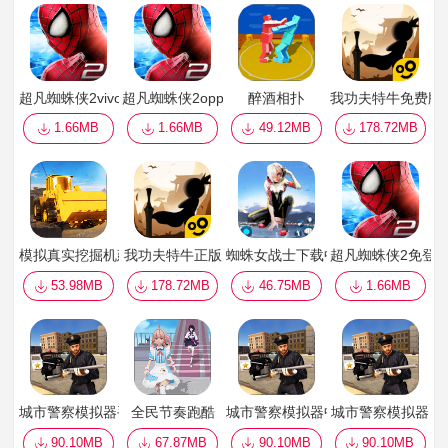
超凡蜘蛛侠2vivo
超凡蜘蛛侠2oppo
醉酒相扑
我功夫特牛免费版
1.66MB
1.66MB
49.12MB
178.72MB
模拟真实挖掘机建造
我功夫特牛正版
蜘蛛女战士下载中文版
超凡蜘蛛侠2免登
53.98MB
178.72MB
46.75MB
1.66MB
城市警察模拟器手机1.1 版
全民节奏跑酷
城市警察模拟器中文版
城市警察模拟器
90.10MB
67.87MB
90.10MB
90.10MB