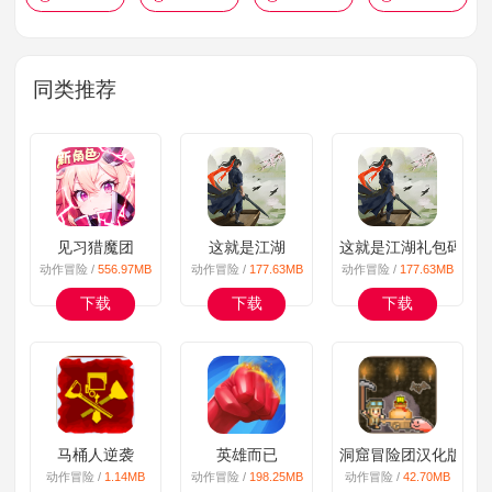
同类推荐
见习猎魔团
这就是江湖
这就是江湖礼包码版
动作冒险 /
556.97MB
动作冒险 /
177.63MB
动作冒险 /
177.63MB
下载
下载
下载
马桶人逆袭
英雄而已
洞窟冒险团汉化版
动作冒险 /
1.14MB
动作冒险 /
198.25MB
动作冒险 /
42.70MB