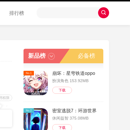
排行榜
新品榜
必备榜
崩坏：星穹铁道oppo
No.1
扮演角色 153.92MB
下载
用权限
密室逃脱7：环游世界
No.2
休闲益智 375.08MB
下载