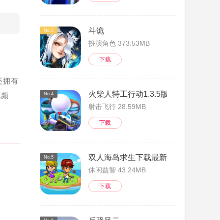
斗诡
No.3
扮演角色 373.53MB
下载
还拥有
火柴人特工行动1.3.5版
视频
No.4
射击飞行 28.59MB
下载
双人海岛求生下载最新版
No.5
休闲益智 43.24MB
下载