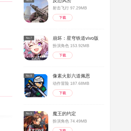
反恐风云
No.6
射击飞行 97.29MB
下载
崩坏：星穹铁道vivo版
No.7
扮演角色 153.92MB
下载
像素火影六道佩恩
No.8
动作冒险 187.68MB
下载
视频在
魔王的约定
No.9
扮演角色 74.49MB
下载