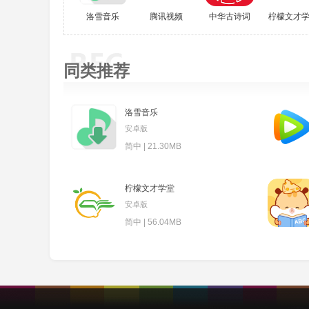
洛雪音乐
腾讯视频
中华古诗词
柠檬文才
同类推荐
洛雪音乐
安卓版
简中 | 21.30MB
柠檬文才学堂
安卓版
简中 | 56.04MB