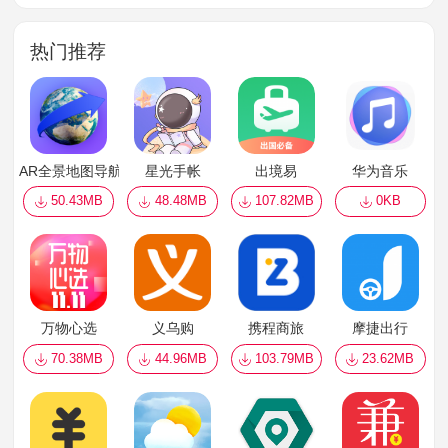
热门推荐
AR全景地图导航
星光手帐
出境易
华为音乐
50.43MB
48.48MB
107.82MB
0KB
万物心选
义乌购
携程商旅
摩捷出行
70.38MB
44.96MB
103.79MB
23.62MB