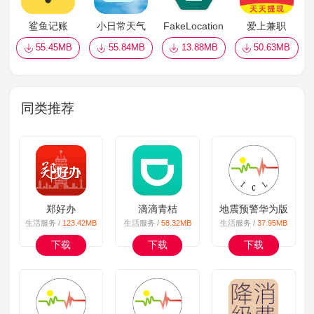
鲨鱼记账
小日常天气
FakeLocation
爱上兼职
55.45MB
55.84MB
13.88MB
50.63MB
同类推荐
郑好办
滴滴青桔
地震预警华为版
生活服务 /
123.42MB
生活服务 /
58.32MB
生活服务 /
37.95MB
下载
下载
下载