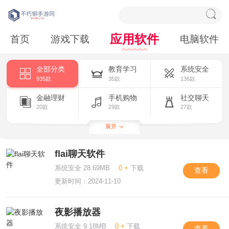
应用软件
首页
游戏下载
电脑软件
全部分类
教育学习
系统安全
935款
35款
136款
金融理财
手机购物
社交聊天
20款
29款
27款
影音播放
生活服务
智能硬件
展开
204款
57款
14款
flai聊天软件
拍照摄影
资讯阅读
游戏辅助
25款
93款
103款
系统安全 28.69MB
0 +
下载
查看
更新时间：2024-11-10
夜影播放器
系统安全 9.18MB
0 +
下载
查看