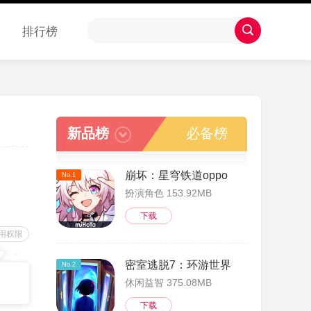
排行榜
新品榜
必备榜
崩坏：星穹铁道oppo
No.1
扮演角色 153.92MB
下载
用权限
密室逃脱7：环游世界
No.2
休闲益智 375.08MB
下载