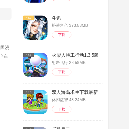
斗诡
No.3
扮演角色 373.53MB
下载
韩国漫
火柴人特工行动1.3.5版
户在
No.4
射击飞行 28.59MB
下载
双人海岛求生下载最新版
No.5
休闲益智 43.24MB
下载