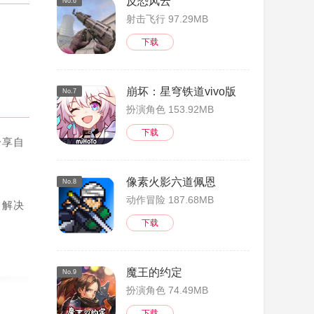
反恐风云
No.6
射击飞行 97.29MB
下载
崩坏：星穹铁道vivo版
No.7
扮演角色 153.92MB
下载
分享自
像素火影六道佩恩
No.8
动作冒险 187.68MB
，解决
下载
魔王的约定
No.9
扮演角色 74.49MB
措施，
下载