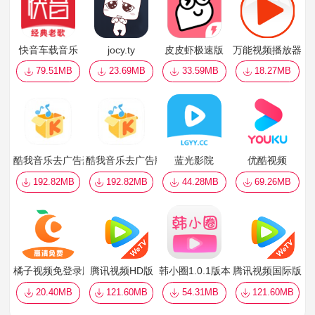
快音车载音乐
jocy.ty
皮皮虾极速版
万能视频播放器
79.51MB
23.69MB
33.59MB
18.27MB
酷我音乐去广告豪华VIP版
酷我音乐去广告版
蓝光影院
优酷视频
192.82MB
192.82MB
44.28MB
69.26MB
橘子视频免登录版
腾讯视频HD版
韩小圈1.0.1版本
腾讯视频国际版
20.40MB
121.60MB
54.31MB
121.60MB