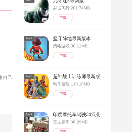
兄弟连2最新版
No.6
射击飞行 201.74MB
下载
坚守阵地最新版本
No.7
策略游戏 36.11MB
下载
超神战士训练师最新版本
家自己
No.8
动作冒险 119.10MB
下载
印度摩托车驾驶3d汉化版
No.9
竞技赛车 98.29MB
下载