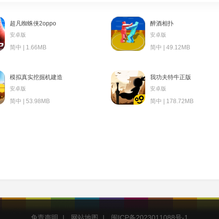
超凡蜘蛛侠2oppo
醉酒相扑
安卓版
安卓版
简中 | 1.66MB
简中 | 49.12MB
模拟真实挖掘机建造
我功夫特牛正版
安卓版
安卓版
简中 | 53.98MB
简中 | 178.72MB
免责声明
|
网站地图
|
闽ICP备2023011088号-1