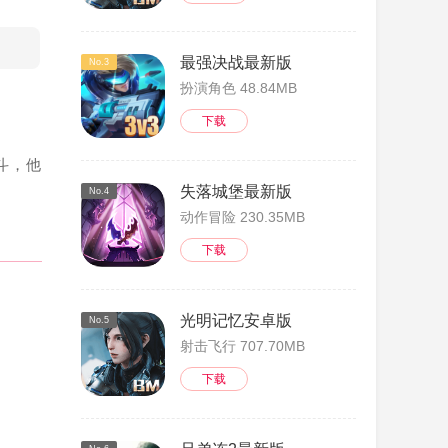
最强决战最新版
No.3
扮演角色 48.84MB
下载
斗，他
失落城堡最新版
No.4
动作冒险 230.35MB
下载
光明记忆安卓版
No.5
射击飞行 707.70MB
下载