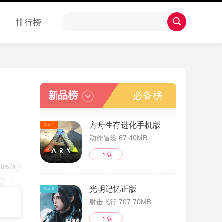
排行榜
新品榜
必备榜
方舟生存进化手机版
No.1
动作冒险 67.40MB
下载
用权限
光明记忆正版
No.2
射击飞行 707.70MB
下载