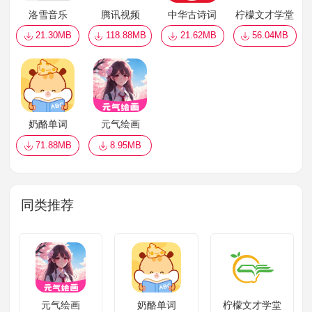
洛雪音乐
腾讯视频
中华古诗词
柠檬文才学堂
21.30MB
118.88MB
21.62MB
56.04MB
奶酪单词
元气绘画
71.88MB
8.95MB
同类推荐
元气绘画
奶酪单词
柠檬文才学堂